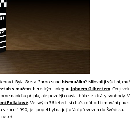
 orientaci. Byla Greta Garbo snad
bisexuálka
? Milovali ji všichni, muži
vztah s mužem
, hereckým kolegou
Johnem Gilbertem
. On ji vel
jprve nabídku přijala, ale později couvla, bála se ztráty svobody. 
imi Pollakové
. Ve svých 36 letech si chtěla dát od filmování pauz
a v roce 1990, její popel byl na její přání převezen do Švédska.
 neteř.