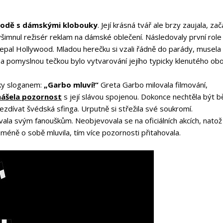
hodě s dámskými klobouky
. Její krásná tvář ale brzy zaujala, zač
všimnul režisér reklam na dámské oblečení. Následovaly první role
lepal Hollywood. Mladou herečku si vzali řádně do parády, musela
 a pomyslnou tečkou bylo vytvarování jejího typicky klenutého obo
áky sloganem:
„Garbo mluví!“
Greta Garbo milovala filmování,
nášela pozornost
s její slávou spojenou. Dokonce nechtěla být 
řezdívat švédská sfinga. Urputně si střežila své soukromí.
ala svým fanouškům. Neobjevovala se na oficiálních akcích, natož
m méně o sobě mluvila, tím více pozornosti přitahovala.