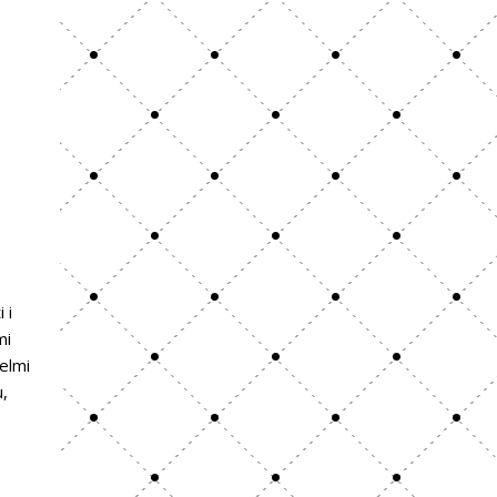
 i
mi
Velmi
u,