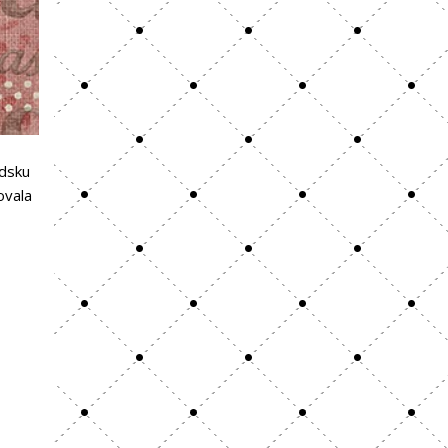
édsku
ovala