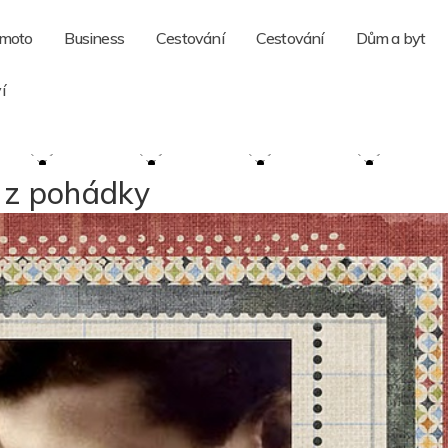
 moto
Business
Cestování
Cestování
Dům a byt
í
o z pohádky