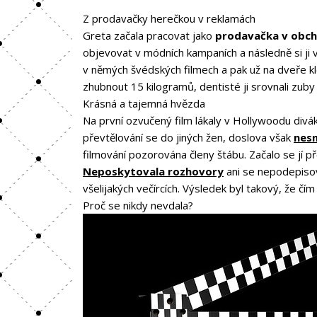
Z prodavačky herečkou v reklamách
Greta začala pracovat jako
prodavačka v obc
objevovat v módních kampaních a následně si ji 
v němých švédských filmech a pak už na dveře k
zhubnout 15 kilogramů, dentisté ji srovnali zuby
Krásná a tajemná hvězda
Na první ozvučený film lákaly v Hollywoodu div
převtělování se do jiných žen, doslova však
nes
filmování pozorována členy štábu. Začalo se jí p
Neposkytovala rozhovory
ani se nepodepisov
všelijakých večírcích. Výsledek byl takový, že čí
Proč se nikdy nevdala?