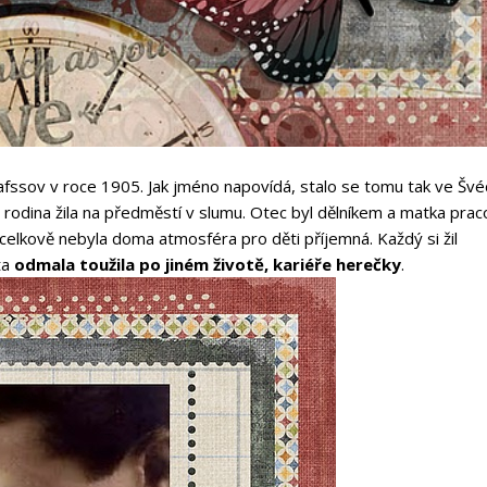
afssov v roce 1905. Jak jméno napovídá, stalo se tomu tak ve Šv
 rodina žila na předměstí v slumu. Otec byl dělníkem a matka prac
elkově nebyla doma atmosféra pro děti příjemná. Každý si žil
ta
odmala toužila po jiném životě, kariéře herečky
.