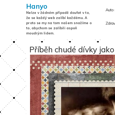
Hanyo
Auto
Nelze v žádném případě doufat v to,
že se každý web zalíbí každému. A
Zdrav
proto se my na tom našem snažíme o
to, abychom se zalíbili aspoň
moudrým lidem.
Příběh chudé dívky jak