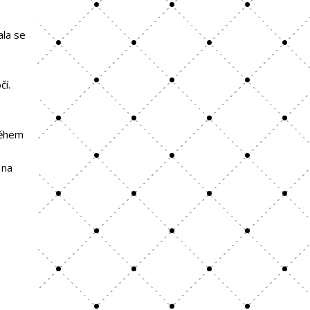
ala se
čí.
během
 na