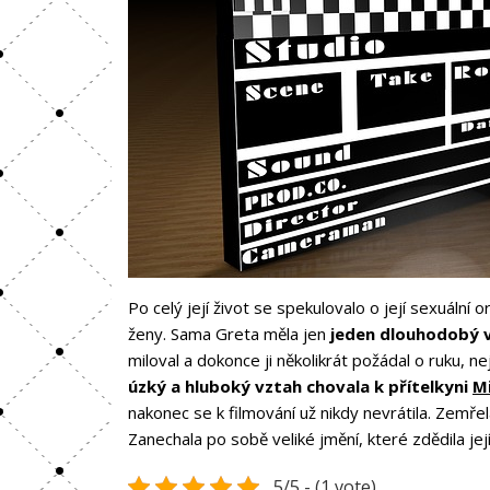
Po celý její život se spekulovalo o její sexuální
ženy. Sama Greta měla jen
jeden dlouhodobý 
miloval a dokonce ji několikrát požádal o ruku, ne
úzký a hluboký vztah chovala k přítelkyni
M
nakonec se k filmování už nikdy nevrátila. Zemřel
Zanechala po sobě veliké jmění, které zdědila její
5/5 - (1 vote)