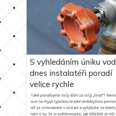
S vyhledáním úniku vod
dnes instalatéři poradí
velice rychle
Také považujete svůj dům za svůj „hrad“? Ne
sice na mysli typickou hradní nedobytnou pevnos
níž se schováváte v ústraní a vyhýbáte se lidem,
nám o to, že si uvědomujete, jak důležité je mí