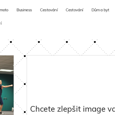
 moto
Business
Cestování
Cestování
Dům a byt
í
Chcete zlepšit image va