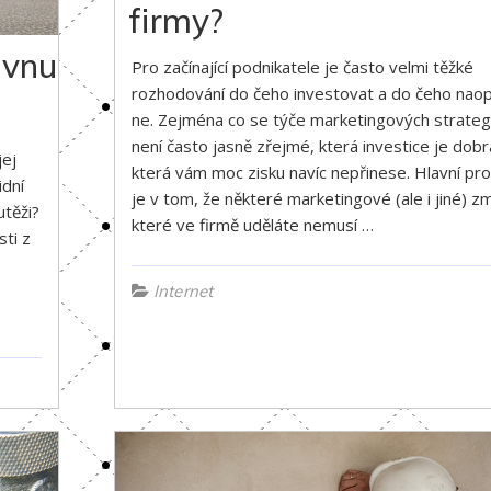
firmy?
ovnu
Pro začínající podnikatele je často velmi těžké
rozhodování do čeho investovat a do čeho nao
ne. Zejména co se týče marketingových strategi
není často jasně zřejmé, která investice je dobr
jej
která vám moc zisku navíc nepřinese. Hlavní pr
idní
je v tom, že některé marketingové (ale i jiné) z
utěži?
které ve firmě uděláte nemusí …
sti z
Internet