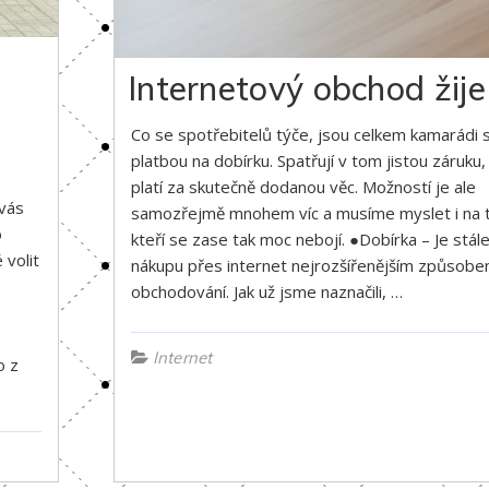
Internetový obchod žije
Co se spotřebitelů týče, jsou celkem kamarádi 
platbou na dobírku. Spatřují v tom jistou záruku,
platí za skutečně dodanou věc. Možností je ale
 vás
samozřejmě mnohem víc a musíme myslet i na t
o
kteří se zase tak moc nebojí. ●Dobírka – Je stále
 volit
nákupu přes internet nejrozšířenějším způsob
obchodování. Jak už jsme naznačili, …
Internet
o z