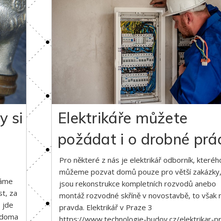
Elektrikáře můžete
y si
požádat i o drobné prá
Pro některé z nás je elektrikář odborník, kterého
můžeme pozvat domů pouze pro větší zakázky,
máme
jsou rekonstrukce kompletních rozvodů anebo
t, za
montáž rozvodné skříně v novostavbě, to však 
 jde
pravda. Elektrikář v Praze 3
t doma
https://www.technologie-budov.cz/elektrikar-p