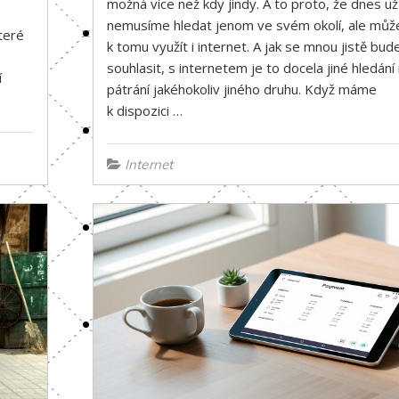
možná více než kdy jindy. A to proto, že dnes už
nemusíme hledat jenom ve svém okolí, ale mů
teré
k tomu využít i internet. A jak se mnou jistě bud
souhlasit, s internetem je to docela jiné hledání
í
pátrání jakéhokoliv jiného druhu. Když máme
k dispozici …
Internet