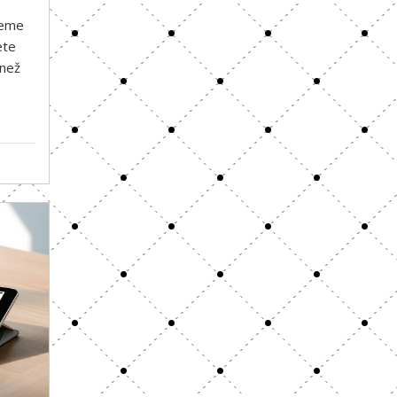
žeme
ete
 než