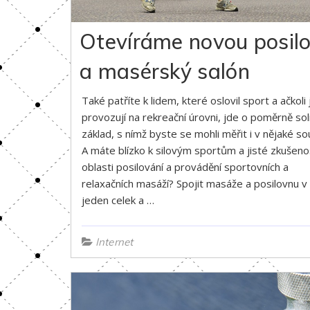
Otevíráme novou posil
a masérský salón
Také patříte k lidem, které oslovil sport a ačkoli 
provozují na rekreační úrovni, jde o poměrně sol
základ, s nímž byste se mohli měřit i v nějaké so
A máte blízko k silovým sportům a jisté zkušeno
oblasti posilování a provádění sportovních a
relaxačních masáží? Spojit masáže a posilovnu v
jeden celek a …
Internet