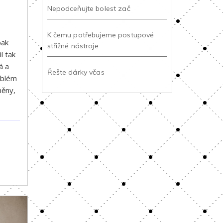
Nepodceňujte bolest zač
K čemu potřebujeme postupové
pak
střižné nástroje
í tak
á a
Řešte dárky včas
oblém
měny,