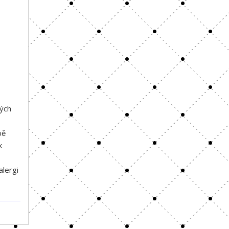
ných
bě
k
alergi