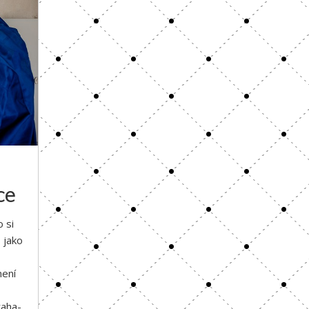
ce
 si
 jako
není
raha-