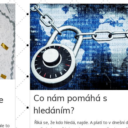
Co nám pomáhá s
e
hledáním?
Říká se, že kdo hledá, najde. A platí to v dnešní
ale to