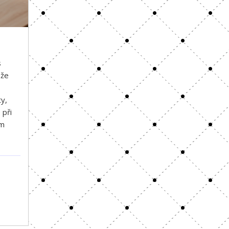
s
 že
y,
 při
em