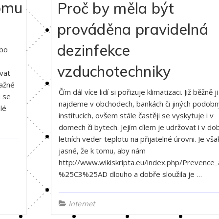
domu
Proč by měla být
prováděna pravidelná
dezinfekce
ebo
vzduchotechniky
vat
važné
Čím dál více lidí si pořizuje klimatizaci. Již běžně ji
u se
najdeme v obchodech, bankách či jiných podob
lé
institucích, ovšem stále častěji se vyskytuje i v
domech či bytech. Jejím cílem je udržovat i v do
letních veder teplotu na přijatelné úrovni. Je vša
jasné, že k tomu, aby nám
http://www.wikiskripta.eu/index.php/Prevence_
%25C3%25AD dlouho a dobře sloužila je …
Internet