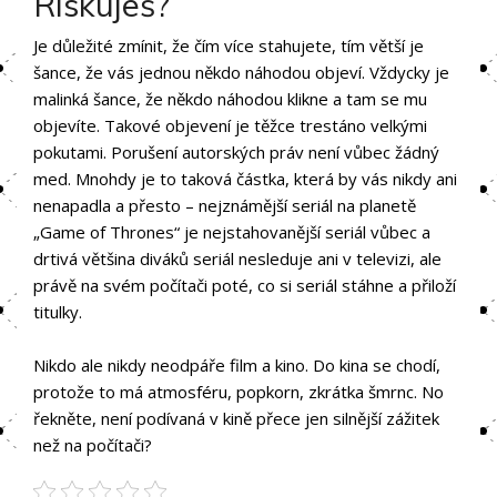
Riskuješ?
Je důležité zmínit, že čím více stahujete, tím větší je
šance, že vás jednou někdo náhodou objeví. Vždycky je
malinká šance, že někdo náhodou klikne a tam se mu
objevíte. Takové objevení je těžce trestáno velkými
pokutami. Porušení autorských práv není vůbec žádný
med. Mnohdy je to taková částka, která by vás nikdy ani
nenapadla a přesto – nejznámější seriál na planetě
„Game of Thrones“ je nejstahovanější seriál vůbec a
drtivá většina diváků seriál nesleduje ani v televizi, ale
právě na svém počítači poté, co si seriál stáhne a přiloží
titulky.
Nikdo ale nikdy neodpáře film a kino. Do kina se chodí,
protože to má atmosféru, popkorn, zkrátka šmrnc. No
řekněte, není podívaná v kině přece jen silnější zážitek
než na počítači?