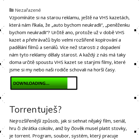
Nezařazené
Vzpomínáte si na starou reklamu, ještě na VHS kazetách,
která nám říkala, že „auto bychom neukradli“, „peněženku
bychom neukradli“? Určitě ano, protože už v době VHS
kazet a přehrávačů bylo velmi rozšířené kopírování a
padělání filmů a seriálů. Více než starosti z dopadení
nám tyto reklamy dělaly starost. A každý z nás má taky
doma určitě spoustu VHS kazet se starými filmy, které
jsme si my nebo naši rodiče schovali na horší časy.
Torrentuješ?
Nejrozšířenější způsob, jak si sehnat nějaký film, seriál,
hru či zkrátka cokoliv, aniž by člověk musel platit stovky,
je torrent. Program, soubor, systém, který pracuje