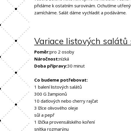
přidáme k ostatním surovinám. Ochutíme utřen
zamícháme. Salát dáme vychladit a podáváme.
Variace listových salát
Poměr:
pro 2 osoby
Náročnost:
nízká
Doba přípravy:
30 minut
Co budeme potřebovat:
1 balení listových salátů
300 G žampionů
10 datlových nebo cherry rajčat
3 lžíce olivového oleje
sůl a pepř
1 lžička provensálského koření
snítka rozmarýnu