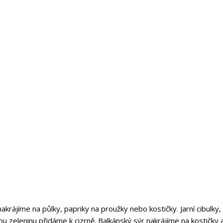
rájíme na půlky, papriky na proužky nebo kostičky. Jarní cibulky,
u zeleninu přidáme k cizrně. Balkánský sýr nakrájíme na kostičky 