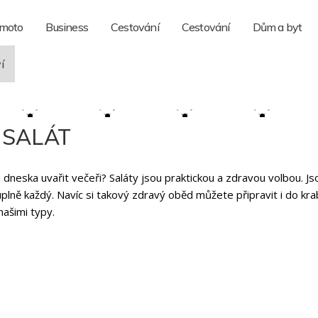
 moto
Business
Cestování
Cestování
Dům a byt
í
 SALÁT
u dneska uvařit večeři? Saláty jsou praktickou a zdravou volbou. Js
úplně každý. Navíc si takový zdravý oběd můžete připravit i do kra
našimi typy.