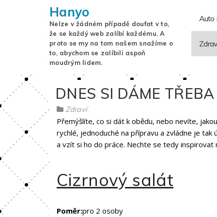
Hanyo
Auto
Nelze v žádném případě doufat v to,
že se každý web zalíbí každému. A
Zdrav
proto se my na tom našem snažíme o
to, abychom se zalíbili aspoň
moudrým lidem.
DNES SI DÁME TŘEBA
Zdraví
Přemýšlíte, co si dát k obědu, nebo nevíte, jako
rychlé, jednoduché na přípravu a zvládne je tak 
a vzít si ho do práce. Nechte se tedy inspirovat 
Cizrnový salát
Poměr:
pro 2 osoby