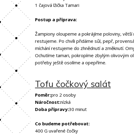
1 čajová lžička Tamari
Postup a příprava:
Žampiony oloupeme a pokrájíme poloviny, větší 
restujeme. Po chvíli přidáme sůl, pepř, provens
míchání restujeme do zhnědnutí a změknutí. Omy
Ochutíme tamari, pokropíme zbylým olivovým o
potřeby ještě osolíme a opepříme.
Tofu čočkový salát
Poměr:
pro 2 osoby
Náročnost:
nízká
Doba přípravy:
30 minut
Co budeme potřebovat:
400 G uvařené čočky