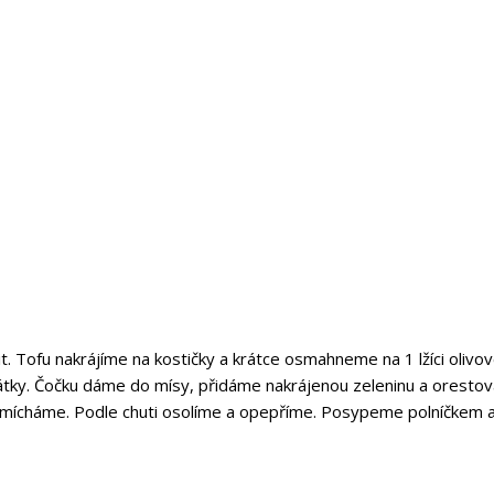
. Tofu nakrájíme na kostičky a krátce osmahneme na 1 lžíci olivo
 plátky. Čočku dáme do mísy, přidáme nakrájenou zeleninu a oresto
amícháme. Podle chuti osolíme a opepříme. Posypeme polníčkem 