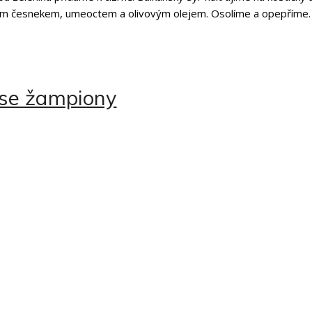
ým česnekem, umeoctem a olivovým olejem. Osolíme a opepříme.
ů se žampiony