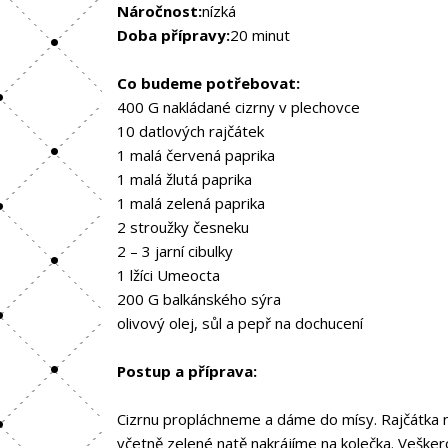
Náročnost:
nízká
Doba přípravy:
20 minut
Co budeme potřebovat:
400 G nakládané cizrny v plechovce
10 datlových rajčátek
1 malá červená paprika
1 malá žlutá paprika
1 malá zelená paprika
2 stroužky česneku
2 – 3 jarní cibulky
1 lžíci Umeocta
200 G balkánského sýra
olivový olej, sůl a pepř na dochucení
Postup a příprava:
Cizrnu propláchneme a dáme do mísy. Rajčátka nak
včetně zelené natě nakrájíme na kolečka. Veškero