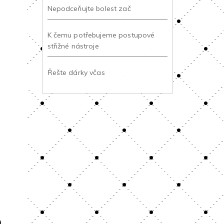
Nepodceňujte bolest zač
K čemu potřebujeme postupové
střižné nástroje
Řešte dárky včas
a