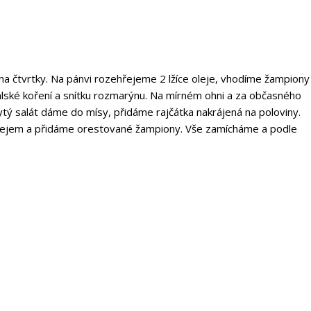
na čtvrtky. Na pánvi rozehřejeme 2 lžíce oleje, vhodíme žampiony
álské koření a snítku rozmarýnu. Na mírném ohni a za občasného
tý salát dáme do mísy, přidáme rajčátka nakrájená na poloviny.
lejem a přidáme orestované žampiony. Vše zamícháme a podle