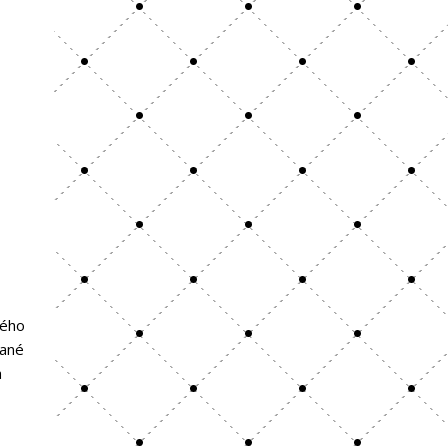
vého
vané
a