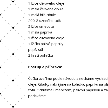
1 lžíce olivového oleje
1 malá červená cibule
1 malá bílá cibule
200 G uzeného tofu
2 lžíce umeocta
1 malá paprika
1 lžíce olivového oleje
1 lžička pálivé papriky
pepř, sůl
2 hrsti polníčku
Postup a příprava:
Čočku uvaříme podle návodu a necháme vychladit
oleje. Cibulky nakrájíme na kolečka, papriku na
tofu. Ochutíme umeoctem, pálivou paprikou a z
podáváme.