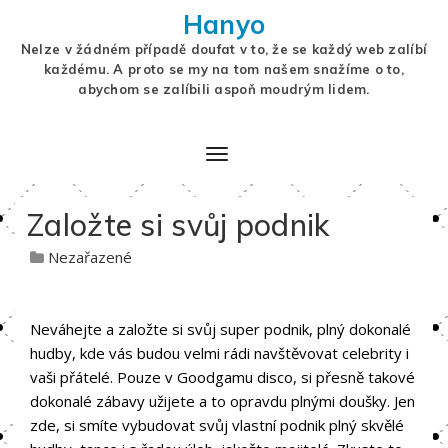
Hanyo
Nelze v žádném případě doufat v to, že se každý web zalíbí
každému. A proto se my na tom našem snažíme o to,
abychom se zalíbili aspoň moudrým lidem.
Založte si svůj podnik
Nezařazené
Neváhejte a založte si svůj super podnik, plný dokonalé
hudby, kde vás budou velmi rádi navštěvovat celebrity i
vaši přátelé. Pouze v
Goodgamu disco
, si přesně takové
dokonalé zábavy užijete a to opravdu plnými doušky. Jen
zde, si smíte vybudovat svůj vlastní podnik plný skvělé