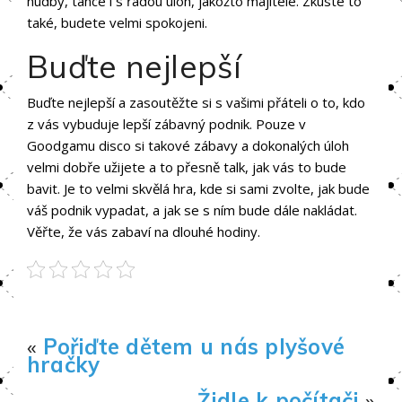
hudby, tance i s řadou úloh, jakožto majitelé. Zkuste to
také, budete velmi spokojeni.
Buďte nejlepší
Buďte nejlepší a zasoutěžte si s vašimi přáteli o to, kdo
z vás vybuduje lepší zábavný podnik. Pouze v
Goodgamu disco si takové zábavy a dokonalých úloh
velmi dobře užijete a to přesně talk, jak vás to bude
bavit. Je to velmi skvělá hra, kde si sami zvolte, jak bude
váš podnik vypadat, a jak se s ním bude dále nakládat.
Věřte, že vás zabaví na dlouhé hodiny.
«
Pořiďte dětem u nás plyšové
hračky
Židle k počítači
»