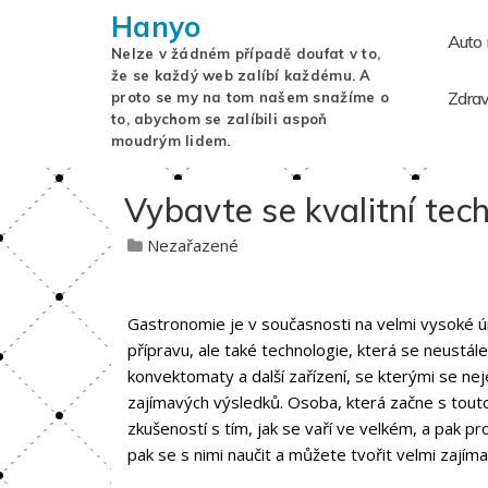
Hanyo
Auto
Nelze v žádném případě doufat v to,
že se každý web zalíbí každému. A
Zdrav
proto se my na tom našem snažíme o
to, abychom se zalíbili aspoň
moudrým lidem.
Vybavte se kvalitní tech
Nezařazené
Gastronomie je v současnosti na velmi vysoké úr
přípravu, ale také technologie, která se neustále
konvektomaty a další zařízení, se kterými se ne
zajímavých výsledků. Osoba, která začne s tout
zkušeností s tím, jak se vaří ve velkém, a pak pr
pak se s nimi naučit a můžete tvořit velmi zajímav