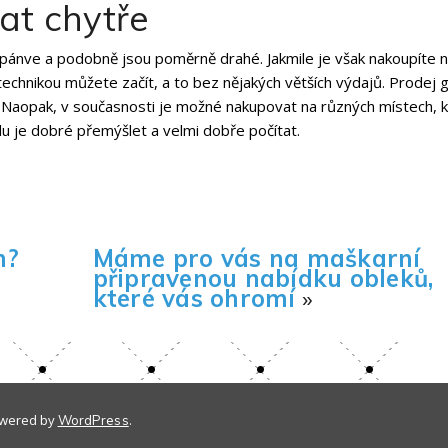
at chytře
 pánve a podobně jsou poměrně drahé. Jakmile je však nakoupíte 
echnikou můžete začít, a to bez nějakých větších výdajů.
Prodej 
. Naopak, v současnosti je možné nakupovat na různých místech, 
du je dobré přemýšlet a velmi dobře počítat.
h?
Máme pro vás na maškarní
připravenou nabídku obleků,
které vás ohromí
»
owered by
.
WordPress