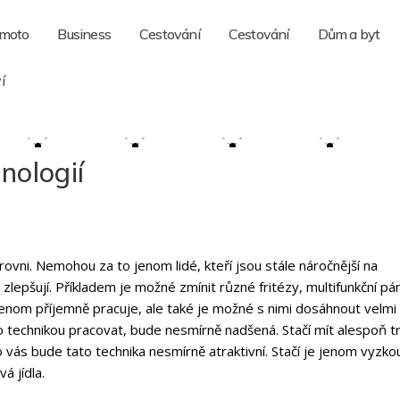
 moto
Business
Cestování
Cestování
Dům a byt
í
nologií
ovni. Nemohou za to jenom lidé, kteří jsou stále náročnější na
 zlepšují. Příkladem je možné zmínit různé fritézy, multifunkční pá
jenom příjemně pracuje, ale také je možné s nimi dosáhnout velmi
o technikou pracovat, bude nesmírně nadšená. Stačí mít alespoň t
o vás bude tato technika nesmírně atraktivní. Stačí je jenom vyzko
á jídla.