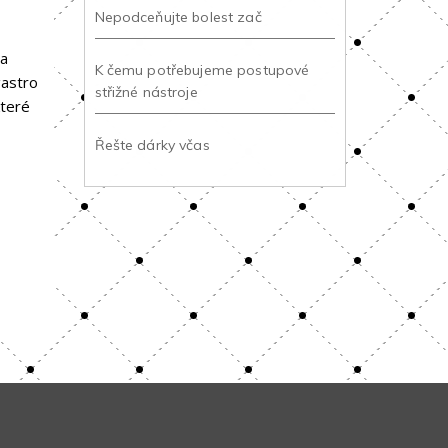
Nepodceňujte bolest zač
na
K čemu potřebujeme postupové
gastro
střižné nástroje
které
Řešte dárky včas