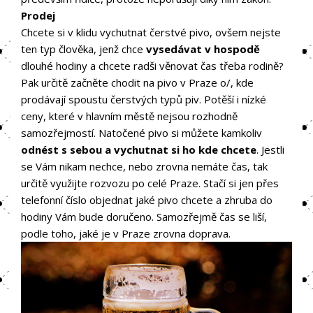
Prodej
Chcete si v klidu vychutnat čerstvé pivo, ovšem nejste
ten typ člověka, jenž chce
vysedávat v hospodě
dlouhé hodiny a chcete radši věnovat čas třeba rodině?
Pak určitě začněte chodit na pivo v Praze
o/
, kde
prodávají spoustu čerstvých typů piv. Potěší i nízké
ceny, které v hlavním městě nejsou rozhodně
samozřejmostí. Natočené pivo si můžete kamkoliv
odnést s sebou a vychutnat si ho kde chcete
. Jestli
se Vám nikam nechce, nebo zrovna nemáte čas, tak
určitě využijte rozvozu po celé Praze. Stačí si jen přes
telefonní číslo objednat jaké pivo chcete a zhruba do
hodiny Vám bude doručeno. Samozřejmě čas se liší,
podle toho, jaké je v Praze zrovna doprava.