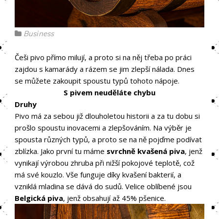
Business
Češi pivo přímo milují, a proto si na něj třeba po práci
zajdou s kamarády a rázem se jim zlepší nálada. Dnes
se můžete zakoupit spoustu typů tohoto nápoje.
S pivem neuděláte chybu
Druhy
Pivo má za sebou již dlouholetou historii a za tu dobu si
prošlo spoustu inovacemi a zlepšováním. Na výběr je
spousta různých typů, a proto se na ně pojďme podívat
zblízka. Jako první tu máme
svrchně kvašená piva
, jenž
vynikají výrobou zhruba při nižší pokojové teplotě, což
má své kouzlo. Vše funguje díky kvašení bakterií, a
vzniklá mladina se dává do sudů. Velice oblíbené jsou
Belgická piva
, jenž obsahují až 45% pšenice.