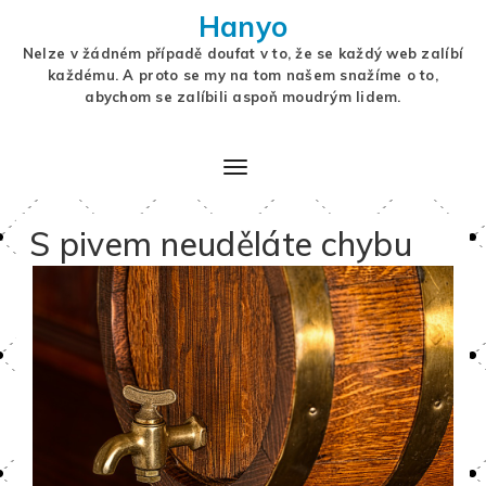
Hanyo
Nelze v žádném případě doufat v to, že se každý web zalíbí
každému. A proto se my na tom našem snažíme o to,
abychom se zalíbili aspoň moudrým lidem.
S pivem neuděláte chybu