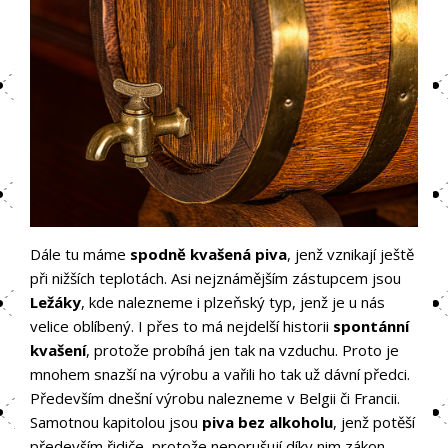
Dále tu máme
spodně kvašená piva
, jenž vznikají ještě
při nižších teplotách. Asi nejznámějším zástupcem jsou
Ležáky
, kde nalezneme i plzeňský typ, jenž je u nás
velice oblíbený. I přes to má nejdelší historii
spontánní
kvašení
, protože probíhá jen tak na vzduchu. Proto je
mnohem snazší na výrobu a vařili ho tak už dávní předci.
Především dnešní výrobu nalezneme v Belgii či Francii.
Samotnou kapitolou jsou
piva bez alkoholu
, jenž potěší
především řidiče, protože neporušují díky nim zákon.