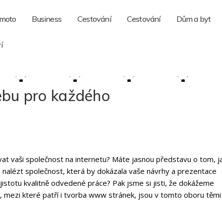
 moto
Business
Cestování
Cestování
Dům a byt
í
ebu pro každého
vat vaši společnost na internetu? Máte jasnou představu o tom, j
e nalézt společnost, která by dokázala vaše návrhy a prezentace
jistotu kvalitně odvedené práce? Pak jsme si jisti, že dokážeme
, mezi které patří i
tvorba www stránek
, jsou v tomto oboru těmi