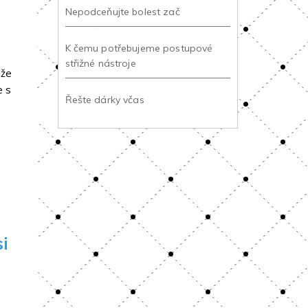
Nepodceňujte bolest zač
K čemu potřebujeme postupové
střižné nástroje
áže
e s
Řešte dárky včas
si