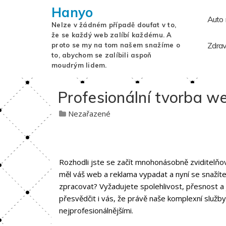
Hanyo
Auto
Nelze v žádném případě doufat v to,
že se každý web zalíbí každému. A
Zdrav
proto se my na tom našem snažíme o
to, abychom se zalíbili aspoň
moudrým lidem.
Profesionální tvorba w
Nezařazené
Rozhodli jste se začít mnohonásobně zviditelňo
měl váš web a reklama vypadat a nyní se snažít
zpracovat? Vyžadujete spolehlivost, přesnost a 
přesvědčit i vás, že právě naše komplexní služby
nejprofesionálnějšími.