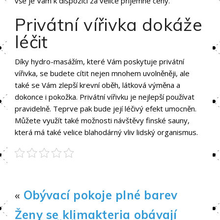
vše je Vám k dispozici za velice příjemné ceny.
Privátní vířivka dokáže
léčit
Díky hydro-masážím, které Vám poskytuje
privátní
vířivka
, se budete cítit nejen mnohem uvolněněji, ale
také se Vám zlepší krevní oběh, látková výměna a
dokonce i pokožka. Privátní vířivku je nejlepší používat
pravidelně. Teprve pak bude její léčivý efekt umocněn.
Můžete využít také možnosti návštěvy finské sauny,
která má také velice blahodárný vliv lidský organismus.
«
Obývací pokoje plné barev
Ženy se klimakteria obávají