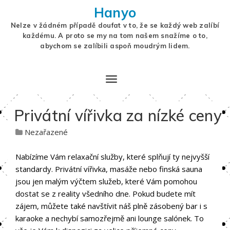
Hanyo
Nelze v žádném případě doufat v to, že se každý web zalíbí
každému. A proto se my na tom našem snažíme o to,
abychom se zalíbili aspoň moudrým lidem.
Privátní vířivka za nízké ceny
Nezařazené
Nabízíme Vám relaxační služby, které splňují ty nejvyšší
standardy. Privátní vířivka, masáže nebo finská sauna
jsou jen malým výčtem služeb, které Vám pomohou
dostat se z reality všedního dne. Pokud budete mít
zájem, můžete také navštívit náš plně zásobený bar i s
karaoke a nechybí samozřejmě ani lounge salónek. To