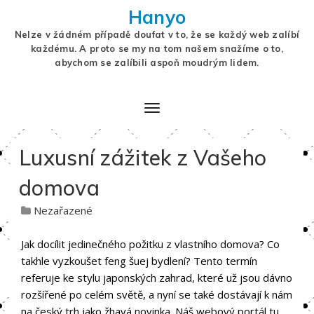
Hanyo
Nelze v žádném případě doufat v to, že se každý web zalíbí
každému. A proto se my na tom našem snažíme o to,
abychom se zalíbili aspoň moudrým lidem.
Luxusní zážitek z Vašeho
domova
Nezařazené
Jak docílit jedinečného požitku z vlastního domova? Co
takhle vyzkoušet
feng šuej bydlení
? Tento termín
referuje ke stylu japonských zahrad, které už jsou dávno
rozšířené po celém světě, a nyní se také dostávají k nám
na český trh jako žhavá novinka. Náš webový portál tu