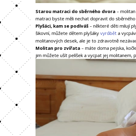
Starou matraci do sběrného dvora
– molitan 
matraci byste měli nechat dopravit do sběrného dv
Plyšáci, kam se podíváš
– některé děti milují 
šikovní, můžete dětem plyšáky
a vycpáva
vyrábět
molitanových desek, ale je to zdravotně nezávad
Molitan pro zvířata
– máte doma pejska, kočk
jim můžete ušít pelíšek a vycpat jej molitanem,