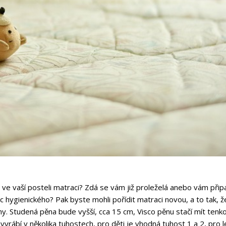
ve vaší posteli matraci? Zdá se vám již proleželá anebo vám přip
hygienického? Pak byste mohli pořídit matraci novou, a to tak, že
y. Studená pěna bude vyšší, cca 15 cm, Visco pěnu stačí mít tenk
vyrábí v několika tuhostech, pro děti je vhodná tuhost 1 a 2, pro 