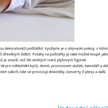
u dekorativních polštářků. Využijete je v obývacím pokoji, v ložnic
či dřevěných židlích. Potahy na polštářky je také možné koupit jak
 je snazší, než šití složitých tvarů plyšových figurek.
riál pro odhlučnění bytů, domů, provozoven služeb, kanceláří a dal
rtních sálech, kde se provozují diskotéky, koncerty či plesy a další