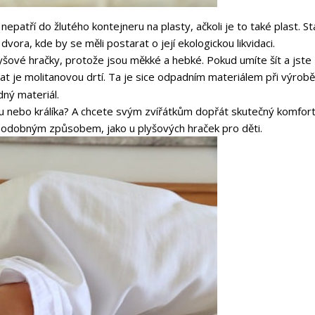
nepatří do žlutého kontejneru na plasty, ačkoli je to také plast. S
ora, kde by se měli postarat o její ekologickou likvidaci.
plyšové hračky, protože jsou měkké a hebké. Pokud umíte šít a jste
t je molitanovou drtí. Ta je sice odpadním materiálem při výrob
ný materiál.
u nebo králíka? A chcete svým zvířátkům dopřát skutečný komfor
 podobným způsobem, jako u plyšových hraček pro děti.