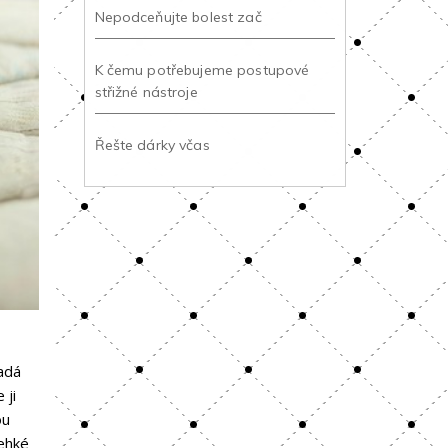
Nepodceňujte bolest zač
K čemu potřebujeme postupové
střižné nástroje
Řešte dárky včas
adá
 ji
ou
lehké