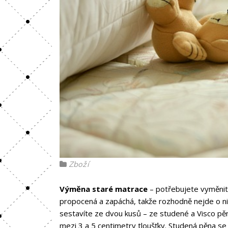
Zboží
Výměna staré matrace
– potřebujete vyměnit 
propocená a zapáchá, takže rozhodně nejde o nic 
sestavíte ze dvou kusů – ze studené a Visco pěn
mezi 3 a 5 centimetry tloušťky. Studená pěna se 