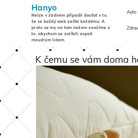
Hanyo
Auto
Nelze v žádném případě doufat v to,
že se každý web zalíbí každému. A
Zdrav
proto se my na tom našem snažíme o
to, abychom se zalíbili aspoň
moudrým lidem.
K čemu se vám doma ho