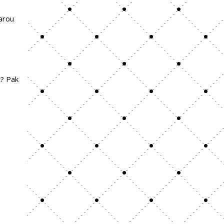
tarou
ě
t? Pak