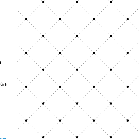
i
o
ších