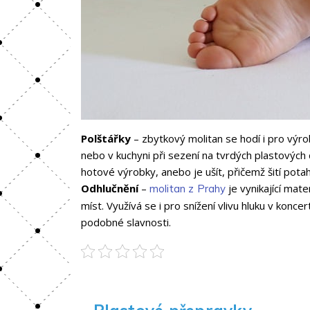
Polštářky
– zbytkový molitan se hodí i pro výrob
nebo v kuchyni při sezení na tvrdých plastových 
hotové výrobky, anebo je ušít, přičemž šití potahů
Odhlučnění
–
je vynikající mate
molitan z Prahy
míst. Využívá se i pro snížení vlivu hluku v konce
podobné slavnosti.