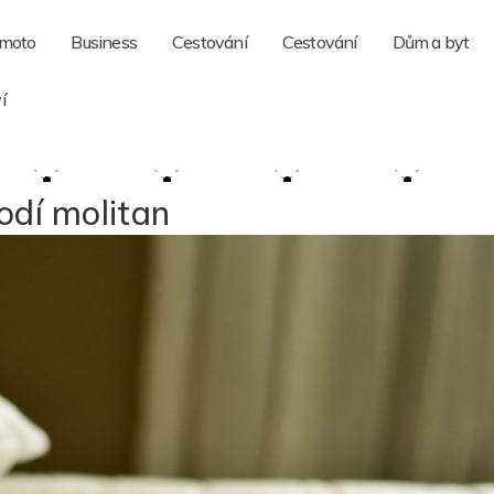
 moto
Business
Cestování
Cestování
Dům a byt
í
dí molitan